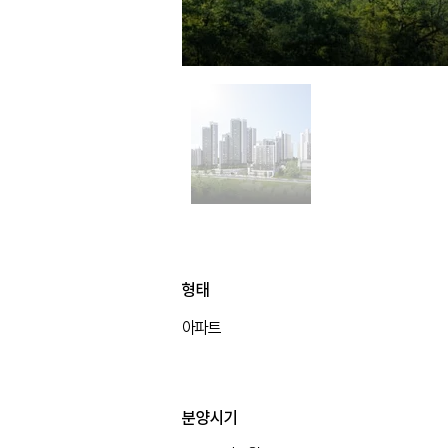
형태
아파트
형태
분양시기
아파트