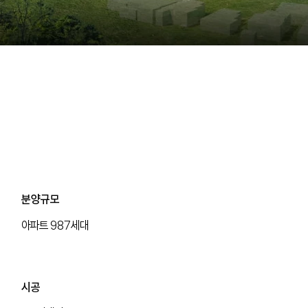
분양규모
아파트 987세대
분양규모
​시공
아파트 987세대