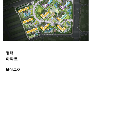
형태
아파트
분양규모
아파트 817세대
분양시기
2018년 11월
시공
한화건설