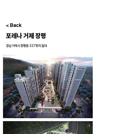
< Back
포레나 거제 장평
경남 거제시 장평동 337번지 일대