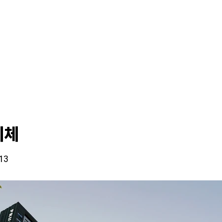
리체
13