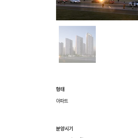
형태
아파트
형태
분양시기
아파트