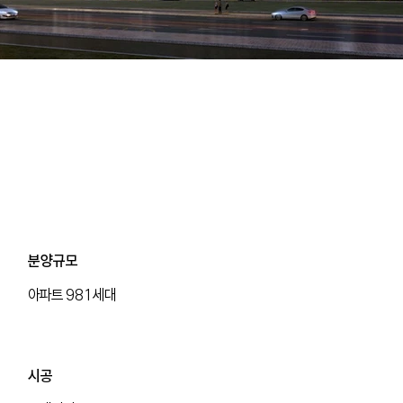
분양규모
아파트 981세대
분양규모
​시공
아파트 981세대