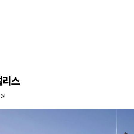
팰리스
일원