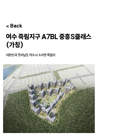
< Back
여수 죽림지구 A7BL 중흥S클래스
(가칭)
대한민국 전라남도 여수시 소라면 죽림리