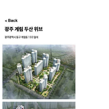
< Back
광주 계림 두산 위브
광주광역시 동구 계림동 193 일대